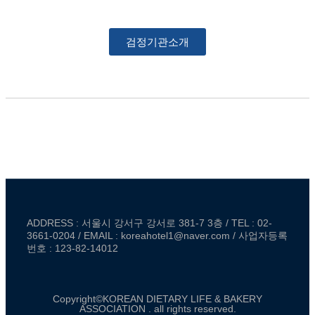
검정기관소개
ADDRESS : 서울시 강서구 강서로 381-7 3층 / TEL : 02-
3661-0204 / EMAIL : koreahotel1@naver.com / 사업자등록
번호 : 123-82-14012
Copyright©KOREAN DIETARY LIFE & BAKERY
ASSOCIATION . all rights reserved.